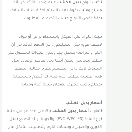
تركيب ألواح
بديل الخشب
عليه، ويجب التأكد من أنه
مستوٍ ومثبت بقوة، بعد ذلك يتم أخذ قياسات السقف
بدقة وقص الألواح حسب التصميم المطلوب.
تُثبت الألواح على الهيكل باستخدام براغي أو مواد
لاصقة قوية مثل السيليكون، من المهم التأكد من أن
الألواح متراصة بشكل جيد وبدون فجوات للحصول على
مظهر متجانس، يمكن أيضًا دمج عناصر الإضاءة مثل
السبوت لايت داخل التصميم لتعزيز جمالية السقف،
هذه العملية تتطلب خبرة فنية، لذا يُنصح بالاستعانة
بمعلم تركيب محترف لضمان نتيجة آمنة وجذابة.
أسعار بديل الخشب
تتفاوت
أسعار بديل الخشب
بناءً على عدة عوامل، منها
نوع المادة (PVC, WPC, PS)، والجودة، وبلد الصنع (مثل
الكوري والصيني)، وسماكة اللوح وتصميمه، بشكل عام،