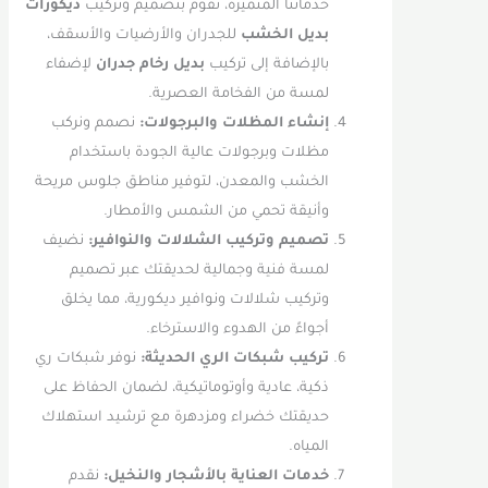
خدماتنا المتميزة، نقوم بتصميم وتركيب
ديكورات
بديل الخشب
للجدران والأرضيات والأسقف،
بالإضافة إلى تركيب
بديل رخام جدران
لإضفاء
لمسة من الفخامة العصرية.
إنشاء المظلات والبرجولات:
نصمم ونركب
مظلات وبرجولات عالية الجودة باستخدام
الخشب والمعدن، لتوفير مناطق جلوس مريحة
وأنيقة تحمي من الشمس والأمطار.
تصميم وتركيب الشلالات والنوافير:
نضيف
لمسة فنية وجمالية لحديقتك عبر تصميم
وتركيب شلالات ونوافير ديكورية، مما يخلق
أجواءً من الهدوء والاسترخاء.
تركيب شبكات الري الحديثة:
نوفر شبكات ري
ذكية، عادية وأوتوماتيكية، لضمان الحفاظ على
حديقتك خضراء ومزدهرة مع ترشيد استهلاك
المياه.
خدمات العناية بالأشجار والنخيل:
نقدم