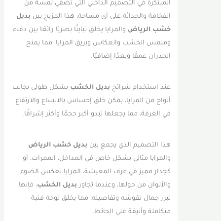
المبتكرة في التصميم الداخلي التي تضفي لمسة من
الفخامة والحداثة على أي مساحة، هذا المزيج بين
بديل
خشب الرياض
والمرايا يخلق تباينًا بصريًا رائعًا بين دفء
وملمس الخشب وانعكاس وبريق المرايا، مما يمنح
الجدران عمقًا وبعدًا إضافيًا.
عند استخدام شرائح
بديل الخشب
بشكل طولي بجانب
ألواح من المرايا، يمكن خلق إحساس بالاتساع والارتفاع
في الغرفة، مما يجعلها تبدو أكبر حجمًا وأكثر إشراقًا.
هذا التصميم الذي يجمع بين
بديل خشب الرياض
والمرايا مثالي بشكل خاص في المداخل، الممرات، أو
كجدار مميز في غرف المعيشة، المرايا تعكس الضوء
والألوان من حولها، وعندما تجاور
بديل الخشب
، فإنها
تبرز جمال نقوشه وتفاصيله، مما يخلق لوحة فنية
متكاملة وأنيقة على الحائط.