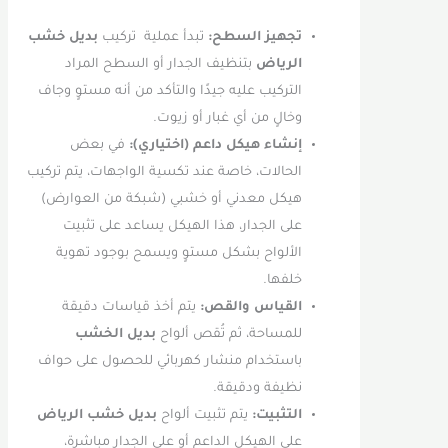
تجهيز السطح:
تبدأ عملية تركيب
بديل خشب
الرياض
بتنظيف الجدار أو السطح المراد
التركيب عليه جيدًا والتأكد من أنه مستوٍ وجاف
وخالٍ من أي غبار أو زيوت.
إنشاء هيكل داعم (اختياري):
في بعض
الحالات، خاصة عند تكسية الواجهات، يتم تركيب
هيكل معدني أو خشبي (شبكة من العوارض)
على الجدار، هذا الهيكل يساعد على تثبيت
الألواح بشكل مستوٍ ويسمح بوجود تهوية
خلفها.
القياس والقص:
يتم أخذ قياسات دقيقة
للمساحة، ثم تُقص ألواح
بديل الخشب
باستخدام منشار كهربائي للحصول على حواف
نظيفة ودقيقة.
التثبيت:
يتم تثبيت ألواح
بديل خشب الرياض
على الهيكل الداعم أو على الجدار مباشرة،