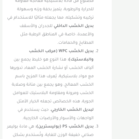
مصنوع من مادة بلاستيكية معالجة مقاومة
للحرارة والرطوبة، يتميز بخفة وزنه وسهولة
تركيبه وتشكيله، مما يجعله مثاليًا للاستخدام في
بديل الخشب الداخلي
للجدران والأسقف
والأعمدة، خاصة في المناطق الرطبة مثل
المطابخ والحمامات.
بديل الخشب WPC (مركب الخشب
والبلاستيك):
هذا النوع هو خليط يجمع بين
ألياف الخشب أو نشارة الخشب المعاد تدويرها
مع مواد بلاستيكية، يُعرف هذا المزيج باسم
الخشب المعالج، وهو يجمع بين متانة وصلابة
الخشب ومرونة ومقاومة البلاستيك للعوامل
الجوية، هذه الخصائص تجعله الخيار الأمثل
لبديل الخشب الخارجي
، حيث يستخدم في
الواجهات والأسوار والأرضيات الخارجية.
بديل الخشب PS (بوليسترين):
هي مادة بوليمر
صناعي خفيفة الوزن للغاية، وتُستخدم بشكل