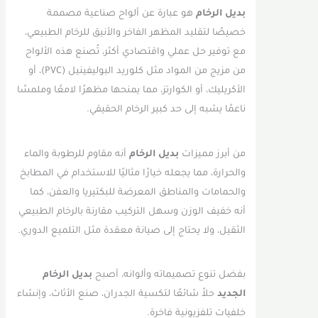
بديل الرخام
هو عبارة عن ألواح صناعية مصممة
خصيصًا لتقليد المظهر الفاخر والأنيق للرخام الطبيعي،
مع توفير حل عملي واقتصادي أكثر، تُصنع هذه الألواح
من مزيج من المواد مثل كلوريد البوليفينيل (PVC)، أو
الأكريليك، أو الكوارتز، مما يمنحها مظهرًا لامعًا وملمسًا
ناعمًا يشبه إلى حد كبير الرخام الحقيقي.
من أبرز مميزات
بديل الرخام
أنه مقاوم للرطوبة والماء
والحرارة، مما يجعله خيارًا مثاليًا للاستخدام في المطابخ
والحمامات والمناطق المعرضة للبكتيريا والعفن، كما
أنه خفيف الوزن وسهل التركيب مقارنة بالرخام الطبيعي
الثقيل، ولا يحتاج إلى صيانة معقدة مثل التلميع الدوري.
بفضل تنوع تصميماته وألوانه، أصبح
بديل الرخام
الجديد
حلاً شائعًا لتكسية الجدران، صنع الأثاث، وإنشاء
خلفيات تلفزيونية فاخرة.