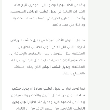
بدءًا من الكلاسيكية وصولًا إلى المودرن، تتيح هذه
الخيارات اللونية في
بديل خشب الرياض
للمصممين
وأصحاب المنازل الحرية في إضفاء لمسة شخصية
ودافئة على مساحاتهم.
تشمل الألوان الأكثر شيوعًا في
بديل خشب الرياض
تدرجات البني التي تحاكي ألوان الخشب الطبيعي
المختلفة، مثل البلوط، والجوز، والصنوبر، بالإضافة إلى
ذلك تتوفر ألوان عصرية محايدة مثل الرمادي بدرجاته
المختلفة، و
بديل خشب ابيض
الذي يمنح إحساسًا
بالاتساع والنقاء.
كما توجد خيارات
بديل خشب سادة
أو
بديل خشب
ساده
بألوان جريئة مثل الأزرق والأخضر والأحمر لمن
يبحث عن تصميم فريد ومميز، عند اختيار
الوان بديل
الخشب الخارجي
، من المهم التأكد من أن الألواح