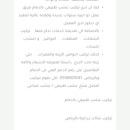
العشب بمختلف اشكاله والوانه.
كما ان لدي تركيب عشب طبيعي بالدمام فريق
عمل ذو خبره سنوات عديده وكفاءه عاليه لتنفيذ
اي ديكور لدي العميل.
بالاضافة الي تقديمنا خدمات نذكر منها . تركيب
الشلالات . المظلات . النوافير . و اعشاب
جلسات.
كذلك تركيب احواض الزينه والممرات . حتي
زينه تحت الدرج. راسلنا لمعرفه الاسعار وكافه
التفاصيل على رقم الدعم الفني فى الدمام
وبالرياض 0508003581 لكي نقوم بتركيب
افضل منتج عشب طبيعي / عشب صناعي.
تركيب عشب طبيعي بالدمام
تركيب نباتات زراعية بالرياض