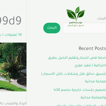
خطي
لى
لمحتوى
99d9
البحث
البحث
10 تعليقات
/ 
Recent Posts
خدمة قص اشجار وتقليم النخيل بطرق
احترافية | تنفيذ فوري
تنسيق حدائق فلل وشلالات بأقل الأسعار |
معاينة مجانية
تصميم جلسات خارجية بخصم 30%
والمعاينة مجانية.
الرذاذ والضباب با