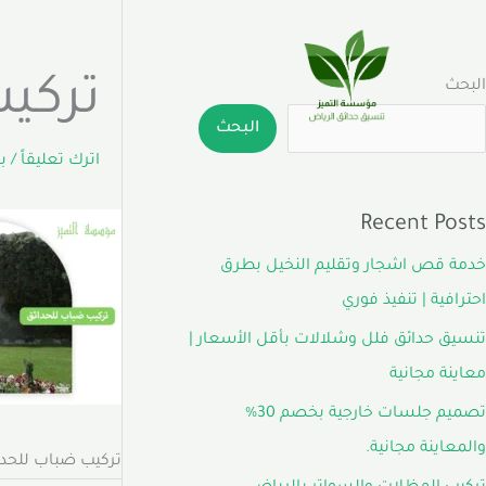
خطي
لى
لمحتوى
تركي
البحث
البحث
اترك تعليقاً
/ 
Recent Posts
خدمة قص اشجار وتقليم النخيل بطرق
احترافية | تنفيذ فوري
تنسيق حدائق فلل وشلالات بأقل الأسعار |
معاينة مجانية
تصميم جلسات خارجية بخصم 30%
والمعاينة مجانية.
تركيب ضباب للحدا