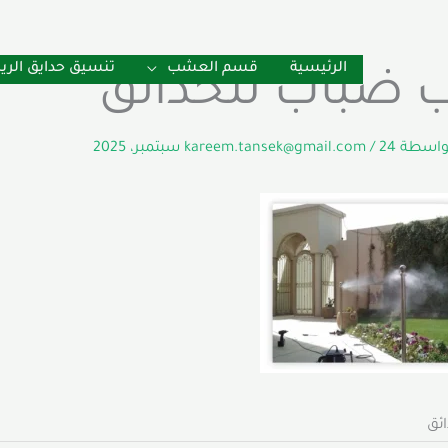
الرئيسية
قسم العشب
تنسيق حدايق الر
ب ضباب للحدائق
بواسطة
24 سبتمبر، 2025
/
kareem.tansek@gmail.com
ئق