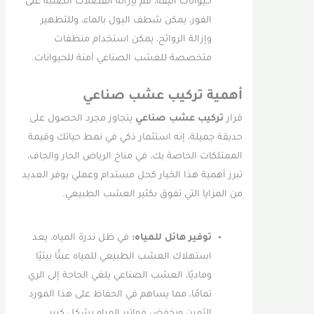
حيوانات أليفة، قم بإزالة الفضلات الصلبة على
الفور، يمكن شطف البول بالماء، وللتطهير
وإزالة الروائح، يمكن استخدام منظفات
متخصصة للعشب الصناعي آمنة للحيوانات.
أهمية تركيب عشب صناعي
قرار
تركيب عشب صناعي
يتجاوز مجرد الحصول على
حديقة جميلة، إنه استثمار ذكي في نمط حياتك وقيمة
الممتلكات الخاصة بك، في مناخ الرياض الحار والجاف،
تبرز أهمية هذا الخيار كحل مستدام وعملي يوفر العديد
من المزايا التي تفوق بكثير العشب الطبيعي.
توفير هائل للمياه:
في ظل ندرة المياه، يعد
استهلاك العشب الطبيعي للمياه عبئًا بيئيًا
وماديًا، العشب الصناعي يلغي الحاجة إلى الري
تمامًا، مما يساهم في الحفاظ على هذا المورد