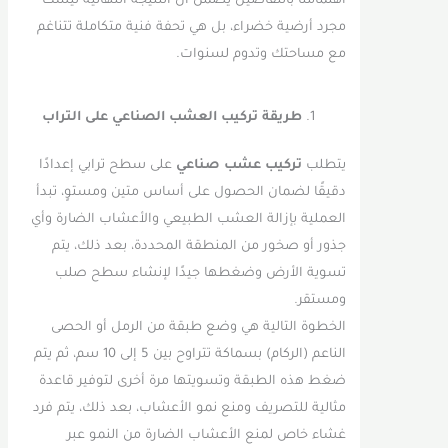
اهتمامنا بالتفاصيل يضمن أن النتيجة النهائية ليست
مجرد أرضية خضراء، بل هي تحفة فنية متكاملة تتناغم
مع مساحتك وتدوم لسنوات.
طريقة تركيب العشب الصناعي على التراب
يتطلب
تركيب عشب صناعي
على سطح ترابي إعدادًا
دقيقًا لضمان الحصول على أساس متين ومستوٍ، تبدأ
العملية بإزالة العشب الطبيعي والأعشاب الضارة وأي
جذور أو صخور من المنطقة المحددة، بعد ذلك، يتم
تسوية الأرض وضغطها جيدًا لإنشاء سطح صلب
ومستقر.
الخطوة التالية هي وضع طبقة من الرمل أو الحصى
الناعم (الركام) بسماكة تتراوح بين 5 إلى 10 سم، ثم يتم
ضغط هذه الطبقة وتسويتها مرة أخرى لتوفير قاعدة
مثالية للتصريف ومنع نمو الأعشاب، بعد ذلك، يتم فرد
غشاء خاص لمنع الأعشاب الضارة من النمو عبر