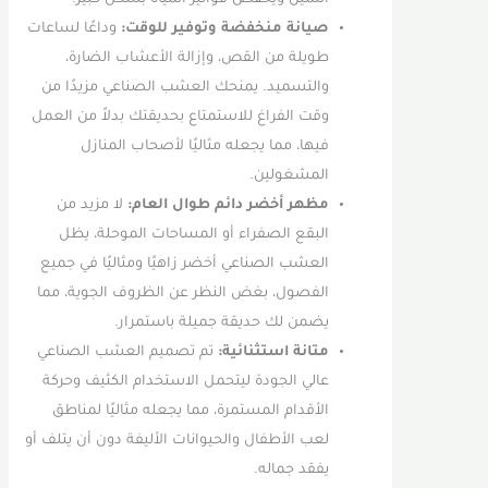
الثمين ويخفض فواتير المياه بشكل كبير.
صيانة منخفضة وتوفير للوقت:
وداعًا لساعات
طويلة من القص، وإزالة الأعشاب الضارة،
والتسميد. يمنحك العشب الصناعي مزيدًا من
وقت الفراغ للاستمتاع بحديقتك بدلاً من العمل
فيها، مما يجعله مثاليًا لأصحاب المنازل
المشغولين.
مظهر أخضر دائم طوال العام:
لا مزيد من
البقع الصفراء أو المساحات الموحلة، يظل
العشب الصناعي أخضر زاهيًا ومثاليًا في جميع
الفصول، بغض النظر عن الظروف الجوية، مما
يضمن لك حديقة جميلة باستمرار.
متانة استثنائية:
تم تصميم العشب الصناعي
عالي الجودة ليتحمل الاستخدام الكثيف وحركة
الأقدام المستمرة، مما يجعله مثاليًا لمناطق
لعب الأطفال والحيوانات الأليفة دون أن يتلف أو
يفقد جماله.