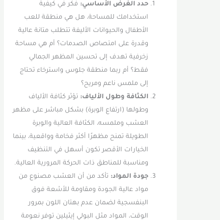
حدد الغرض الأساسي:
فكر في كيفية
استخدامك للمساحة، هل هي منطقة للعب
الأطفال والحيوانات الأليفة تتطلب متانة عالية
وقدرة على امتصاص الصدمات؟ أم هي مساحة
زخرفية تهدف إلى تحسين المظهر الجمالي
فقط؟ أم ربما منطقة جلوس واسترخاء تحتاج
إلى ملمس ناعم ومريح؟
الكثافة وطول الألياف:
تؤثر كثافة الألياف
وطولها (ارتفاع الوبرة) بشكل مباشر على مظهر
العشب وملمسه، الكثافة العالية والوبرة
الطويلة تمنح مظهرًا أكثر فخامة وواقعية، بينما
الخيارات الأقصر تكون أسهل في التنظيف
ومناسبة للمناطق ذات الحركة المرورية العالية.
جودة المواد:
تأكد من أن العشب مصنوع من
مواد عالية الجودة ومقاومة للأشعة فوق
البنفسجية لضمان عدم بهتان اللون بمرور
الوقت، المواد مثل البولي إيثيلين توفر نعومة