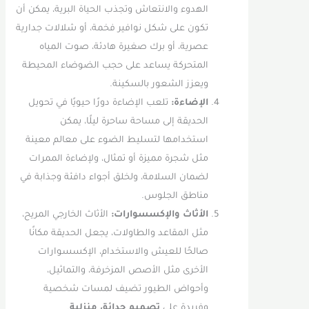
الهدوء والانتعاش وتجذب الحياة البرية، يمكن أن
تكون على شكل نوافير فخمة، أو شلالات جدارية
عصرية، أو برك صغيرة هادئة، صوت المياه
المتحركة يساعد على حجب الضوضاء المحيطة
ويعزز الشعور بالسكينة.
الإضاءة:
تلعب الإضاءة دورًا حيويًا في تحويل
الحديقة إلى مساحة ساحرة ليلًا، يمكن
استخدامها لتسليط الضوء على معالم معينة
مثل شجرة مميزة أو تمثال، ولإضاءة الممرات
لضمان السلامة، ولخلق أجواء دافئة وجذابة في
مناطق الجلوس.
الأثاث والإكسسوارات:
الأثاث الخارجي المريح،
مثل المقاعد والطاولات، يجعل الحديقة مكانًا
صالحًا للعيش والاستخدام، الإكسسوارات
الأخرى مثل الأصص المزخرفة، والتماثيل،
وأحواض الطيور تضيف لمسات شخصية
وفريدة على
تصميم حدائق منزلية
.