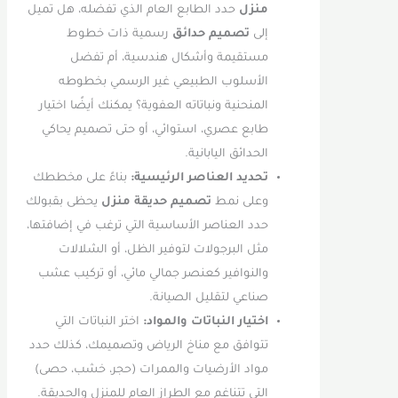
منزل
حدد الطابع العام الذي تفضله، هل تميل
إلى
تصميم حدائق
رسمية ذات خطوط
مستقيمة وأشكال هندسية، أم تفضل
الأسلوب الطبيعي غير الرسمي بخطوطه
المنحنية ونباتاته العفوية؟ يمكنك أيضًا اختيار
طابع عصري، استوائي، أو حتى تصميم يحاكي
الحدائق اليابانية.
تحديد العناصر الرئيسية:
بناءً على مخططك
وعلى نمط
تصميم حديقة منزل
يحظى بقبولك
حدد العناصر الأساسية التي ترغب في إضافتها،
مثل البرجولات لتوفير الظل، أو الشلالات
والنوافير كعنصر جمالي مائي، أو تركيب عشب
صناعي لتقليل الصيانة.
اختيار النباتات والمواد:
اختر النباتات التي
تتوافق مع مناخ الرياض وتصميمك، كذلك حدد
مواد الأرضيات والممرات (حجر، خشب، حصى)
التي تتناغم مع الطراز العام للمنزل والحديقة.