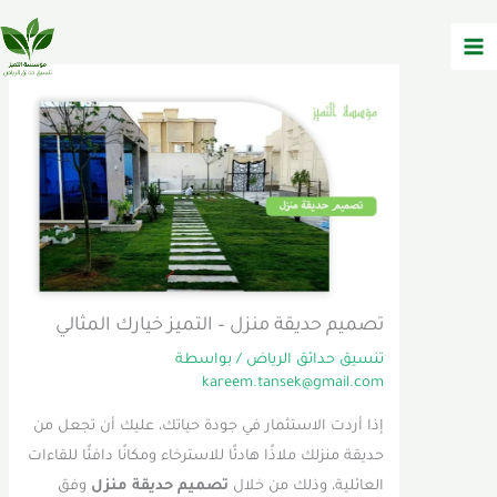
وى
تصميم حديقة منزل – التميز خيارك المثالي
تنسيق حدائق الرياض
/ بواسطة
kareem.tansek@gmail.com
إذا أردت الاستثمار في جودة حياتك، عليك أن تجعل من
حديقة منزلك ملاذًا هادئًا للاسترخاء ومكانًا دافئًا للقاءات
العائلية، وذلك من خلال
تصميم حديقة منزل
وفق