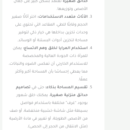
حدائق صغيرة
تعتمد بشكل كبير على جمال
الأصص وتوزيعها.
الأثاث متعدد الاستخدامات:
اختر أثاثًا صغير
الحجم وقابلًا للطي، المقاعد التي تحتوي على
وحدات تخزين بداخلها هي خيار ذكي لتوفير
مساحة لتخزين أدوات البستنة أو الوسائد.
استخدام المرايا لخلق وهم الاتساع:
يمكن
للمرآة ذات الجودة العالية والمخصصة
للاستخدام الخارجي أن تعكس الضوء والنباتات،
مما يعطي إحساسًا بأن المساحة أكبر وأكثر
عمقًا.
تقسيم المساحة بذكاء:
حتى في
تصاميم
حدائق منزلية صغيرة
، يمكنك خلق شعور
بوجود “غرف” مختلفة باستخدام فواصل
بسيطة مثل شاشة خشبية منخفضة، أو صف
من الأصص الطويلة، أو تغيير في مادة الأرضية
(مثل الانتقال من الحجر إلى الحصى).