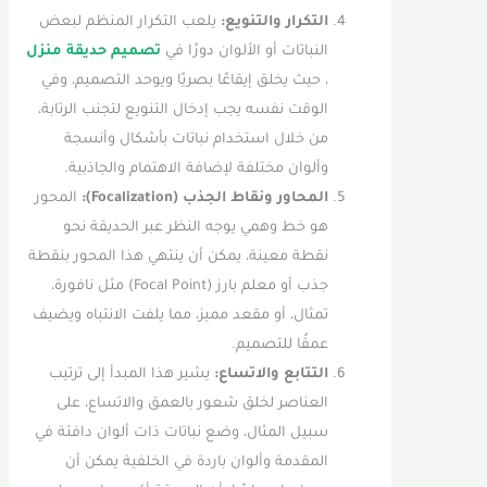
التكرار والتنويع:
يلعب التكرار المنظم لبعض
النباتات أو الألوان دورًا في
تصميم حديقة منزل
، حيث يخلق إيقاعًا بصريًا ويوحد التصميم، وفي
الوقت نفسه يجب إدخال التنويع لتجنب الرتابة،
من خلال استخدام نباتات بأشكال وأنسجة
وألوان مختلفة لإضافة الاهتمام والجاذبية.
المحاور ونقاط الجذب (Focalization):
المحور
هو خط وهمي يوجه النظر عبر الحديقة نحو
نقطة معينة، يمكن أن ينتهي هذا المحور بنقطة
جذب أو معلم بارز (Focal Point) مثل نافورة،
تمثال، أو مقعد مميز، مما يلفت الانتباه ويضيف
عمقًا للتصميم.
التتابع والاتساع:
يشير هذا المبدأ إلى ترتيب
العناصر لخلق شعور بالعمق والاتساع، على
سبيل المثال، وضع نباتات ذات ألوان دافئة في
المقدمة وألوان باردة في الخلفية يمكن أن