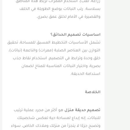
زراعة، لعب)، استخدم الممرات لربط هذه المناطق
بسلاسة. رتب النباتات بوضع الطويلة في الخلف
والقصيرة في الأمام لخلق عمق بصري.
اساسيات تصميم الحدائق؟
تشمل الأساسيات التخطيط المسبق للمساحة، تحقيق
التوازن بين العناصر الصلبة (ممرات) والناعمة (نباتات)،
خلق وحدة وترابط في التصميم، استخدام نقاط جذب
بصرية، واختيار النباتات المناسبة للمناخ لضمان
استدامة الحديقة.
الخلاصة
تصميم حديقة منزل
هو أكثر من مجرد عملية ترتيب
للنباتات، إنه إبداع لمساحة حية تعكس شخصيتك
وتصبح جزءًا لا يتجزأ من منزلك وملاذك الخاص، سواء