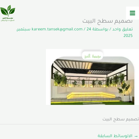
خطي
لى
لمحتوى
تصميم سطح البيت
تعليق واحد
/ بواسطة
/
kareem.tansek@gmail.com
24 سبتمبر،
2025
تصميم سطح البيت
→
الالوسائط السابقة