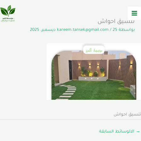
خطي
لى
لمحتوى
تنسيق احواش
بواسطة
25 ديسمبر، 2025
/
kareem.tansek@gmail.com
تنسيق احواش
→
الالوسائط السابقة