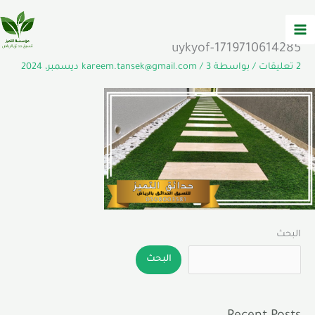
خطي
لى
لمحتوى
1719710614285-uykyof
2 تعليقات
/ بواسطة
3 ديسمبر، 2024
/
kareem.tansek@gmail.com
البحث
البحث