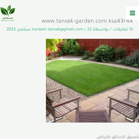
خطي
لى
لمحتوى
www.tansek-garden.com.ksa43r44
13 تعليقات
/ بواسطة
22 سبتمبر، 2023
/
kareem.tansek@gmail.com
تنسيق الحدائق بالرياض