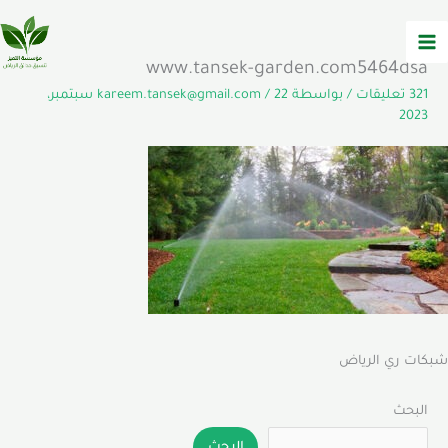
خطي
لى
لمحتوى
www.tansek-garden.com5464dsa
321 تعليقات
/ بواسطة
/
kareem.tansek@gmail.com
22 سبتمبر،
2023
شبكات ري الرياض
البحث
البحث