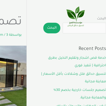
خطي
لى
لمحتوى
تصمي
البحث
البحث
بواسطة
3 يونيو، 2026
/
com
Recent Posts
خدمة قص اشجار وتقليم النخيل بطرق
احترافية | تنفيذ فوري
تنسيق حدائق فلل وشلالات بأقل الأسعار |
معاينة مجانية
تصميم جلسات خارجية بخصم 30%
والمعاينة مجانية.