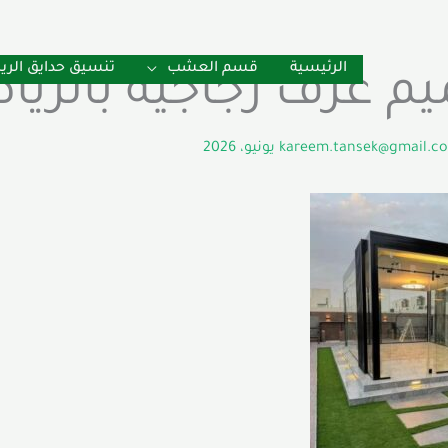
الرئيسية
قسم العشب
تنسيق حدايق الر
م غرف زجاجية بالريا
kareem.tansek@gmail.