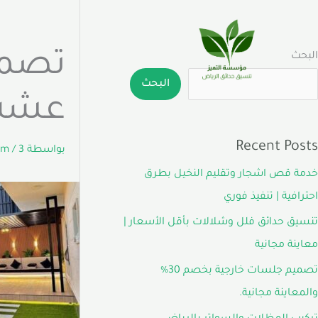
خطي
لى
لمحتوى
تصمي
البحث
البحث
عشب 
Recent Posts
بواسطة
3 يونيو، 2026
/
com
خدمة قص اشجار وتقليم النخيل بطرق
احترافية | تنفيذ فوري
تنسيق حدائق فلل وشلالات بأقل الأسعار |
معاينة مجانية
تصميم جلسات خارجية بخصم 30%
والمعاينة مجانية.