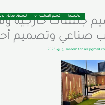
الرئيسية
قسم العشب
تنسيق حدايق الر
م جلسات خارجية ومم
صناعي وتصميم أحوا
kareem.tansek@gmail.