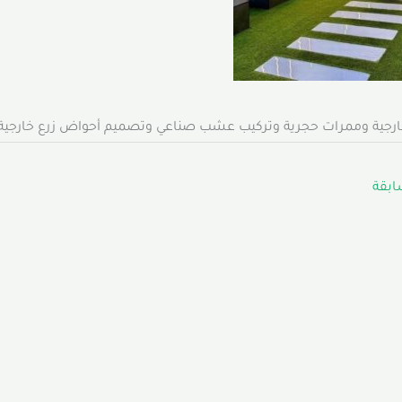
جية وممرات حجرية وتركيب عشب صناعي وتصميم أحواض زرع خارجية
ابقة